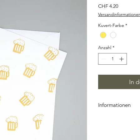
Preis
CHF 4.20
Versandinformatione
Kuvert-Farbe
*
Anzahl
*
In 
Informationen
Jede Karte ist ein U
Platzierung der Stem
der Farbe kann je nac
wird liebevoll von H