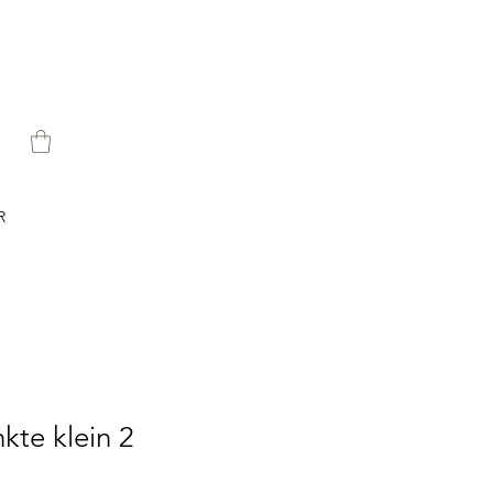
R
kte klein 2