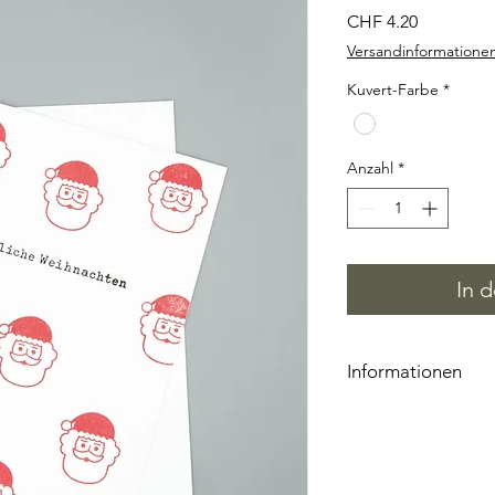
Preis
CHF 4.20
Versandinformatione
Kuvert-Farbe
*
Anzahl
*
In 
Informationen
Jede Karte ist ein U
Platzierung der Stem
der Farbe kann je nac
wird liebevoll von H