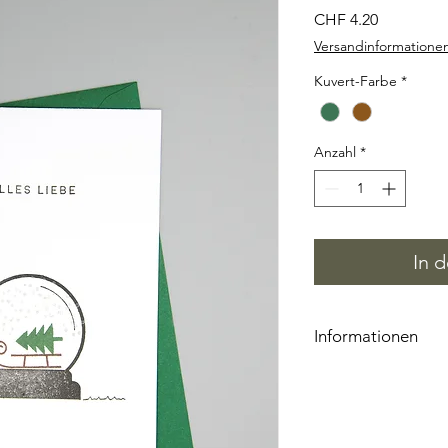
Preis
CHF 4.20
Versandinformatione
Kuvert-Farbe
*
Anzahl
*
In 
Informationen
Jede Karte ist ein U
Platzierung der Stem
der Farbe kann je nac
wird liebevoll von H